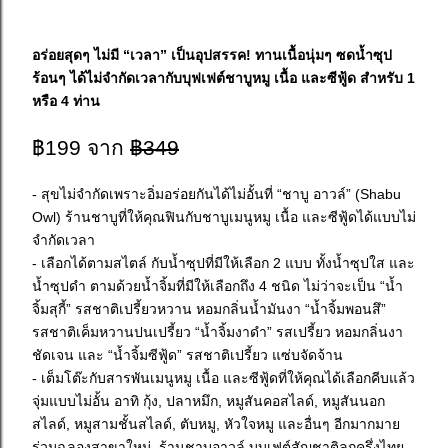
อร่อยสุดๆ ไม่มี “เวลา” เป็นอุปสรรค! ทานเนื้อนุ่มๆ ซดน้ำซุป
ร้อนๆ ได้ไม่จำกัดเวลากับบุฟเฟต์ชาบูหมู เนื้อ และซีฟู้ด สำหรับ 1
หรือ 4 ท่าน
฿199 จาก
฿349
- สุขไม่จำกัดเพราะอิ่มอร่อยกันได้ไม่อั้นที่ “ชาบู อาวล์” (Shabu
Owl) ร้านชาบูที่ให้คุณฟินกับชาบูเมนูหมู เนื้อ และซีฟู้ดได้แบบไม่
จำกัดเวลา
- เลือกได้ตามสไตล์ กับน้ำซุปที่มีให้เลือก 2 แบบ ทั้งน้ำซุปใส และ
น้ำซุปดำ ตามด้วยน้ำจิ้มที่มีให้เลือกถึง 4 ชนิด ไม่ว่าจะเป็น “น้ำ
จิ้มสุกี้” รสชาติเปรี้ยวหวาน หอมกลิ่นน้ำมันงา “น้ำจิ้มพอนสึ”
รสชาติเค็มหวานปนเปรี้ยว “น้ำจิ้มงาดำ” รสเปรี้ยว หอมกลิ่นงา
ชัดเจน และ “น้ำจิ้มซีฟู้ด” รสชาติเปรี้ยว แซ่บจัดจ้าน
- เต็มโต๊ะกับสารพันเมนูหมู เนื้อ และซีฟู้ดที่ให้คุณได้เลือกคีบแล้ว
จุ่มแบบไม่อั้น อาทิ กุ้ง, ปลาหมึก, หมูสันคอสไลด์, หมูสันนอก
สไลด์, หมูสามชั้นสไลด์, ตับหมู, หัวใจหมู และอื่นๆ อีกมากมาย
ร่วมฉลองสาขาใหม่ ร้านชาบูอาวล์ บุบเฟต์สัญชาติลูกครึ่งไทย-